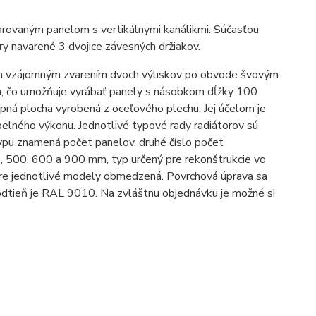
rovaným panelom s vertikálnymi kanálikmi. Súčasťou
y navarené 3 dvojice závesných držiakov.
m vzájomným zvarením dvoch výliskov po obvode švovým
m, čo umožňuje vyrábať panely s násobkom dĺžky 100
pná plocha vyrobená z oceľového plechu. Jej účelom je
pelného výkonu. Jednotlivé typové rady radiátorov sú
ypu znamená počet panelov, druhé číslo počet
, 500, 600 a 900 mm, typ určený pre rekonštrukcie vo
e jednotlivé modely obmedzená. Povrchová úprava sa
odtieň je RAL 9010. Na zvláštnu objednávku je možné si