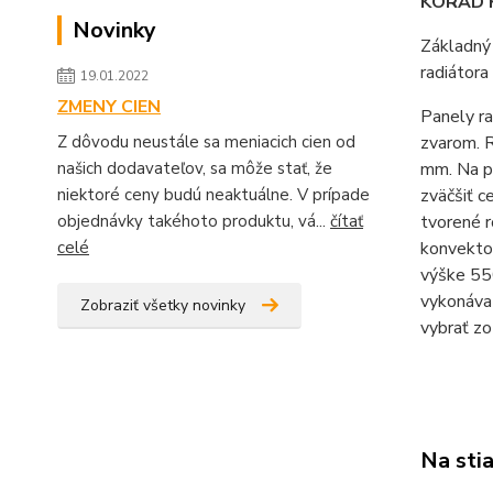
KORAD K
Novinky
Základný
radiátora
19.01.2022
ZMENY CIEN
Panely r
Z dôvodu neustále sa meniacich cien od
zvarom. R
našich dodavateľov, sa môže stať, že
mm. Na pa
niektoré ceny budú neaktuálne. V prípade
zväčšiť c
objednávky takéhoto produktu, vá...
čítať
tvorené r
celé
konvektor
výške 55
vykonáva
Zobraziť všetky novinky
vybrať zo
Na sti