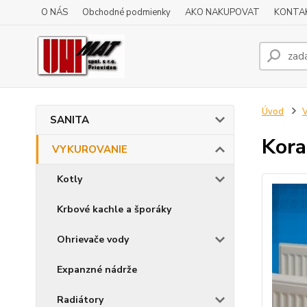
O NÁS
Obchodné podmienky
AKO NAKUPOVAT
KONTA
Úvod
SANITA
Kora
VYKUROVANIE
Kotly
Krbové kachle a šporáky
Ohrievače vody
Expanzné nádrže
Radiátory