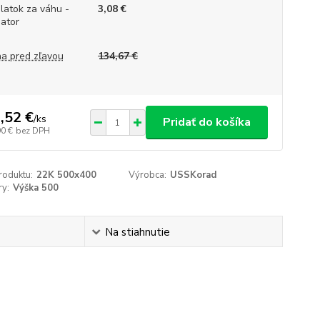
platok za váhu -
3,08 €
iator
a pred zľavou
134,67 €
,52 €
/
ks
Pridať do košíka
90 €
bez DPH
roduktu:
22K 500x400
Výrobca:
USSKorad
y:
Výška 500
Na stiahnutie