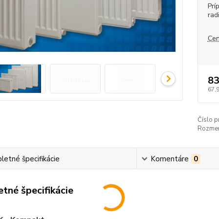
Prí
rad
Cen
83
67,
Číslo p
Rozmer
etné špecifikácie
Komentáre
0
tné špecifikácie