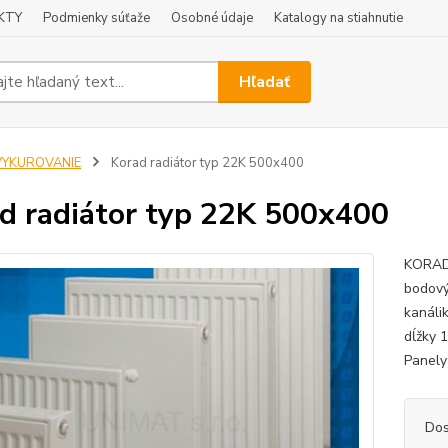
KTY
Podmienky súťaže
Osobné údaje
Katalogy na stiahnutie
Hľadať
VYKUROVANIE
Korad radiátor typ 22K 500x400
d radiátor typ 22K 500x400
KORAD 
bodový
kanáli
dĺžky 
Panely
Dos