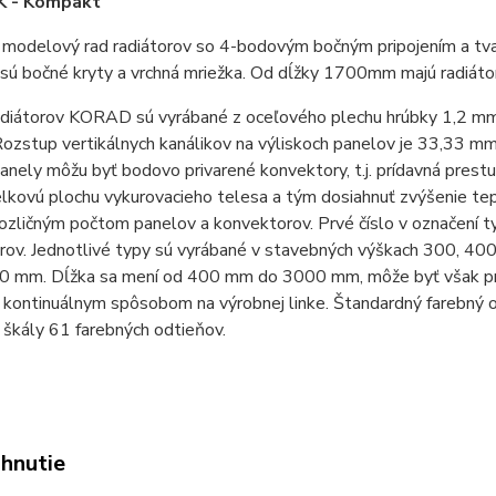
 - Kompakt
 modelový rad radiátorov so 4-bodovým bočným pripojením a tva
 sú bočné kryty a vrchná mriežka. Od dĺžky 1700mm majú radiátor
adiátorov KORAD sú vyrábané z oceľového plechu hrúbky 1,2 m
ozstup vertikálnych kanálikov na výliskoch panelov je 33,33 m
nely môžu byť bodovo privarené konvektory, t.j. prídavná prestu
elkovú plochu vykurovacieho telesa a tým dosiahnuť zvýšenie te
ozličným počtom panelov a konvektorov. Prvé číslo v označení t
ov. Jednotlivé typy sú vyrábané v stavebných výškach 300, 400
0 mm. Dĺžka sa mení od 400 mm do 3000 mm, môže byť však pr
 kontinuálnym spôsobom na výrobnej linke. Štandardný farebný 
 škály 61 farebných odtieňov.
ahnutie