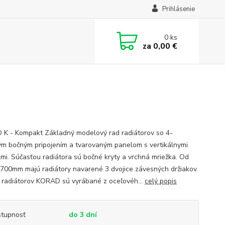
Prihlásenie
0
ks
za
0,00 €
K - Kompakt Základný modelový rad radiátorov so 4-
m bočným pripojením a tvarovaným panelom s vertikálnymi
kmi. Súčasťou radiátora sú bočné kryty a vrchná mriežka. Od
1700mm majú radiátory navarené 3 dvojice závesných držiakov.
 radiátorov KORAD sú vyrábané z oceľovéh...
celý popis
tupnosť
do 3 dní