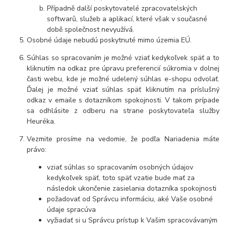
Případně další poskytovatelé zpracovatelských
softwarů, služeb a aplikací, které však v současné
době společnost nevyužívá.
Osobné údaje nebudú poskytnuté mimo územia EÚ.
Súhlas so spracovaním je možné vziať kedykoľvek späť a to
kliknutím na odkaz pre úpravu preferencií súkromia v dolnej
časti webu, kde je možné udelený súhlas e-shopu odvolať.
Ďalej je možné vziať súhlas späť kliknutím na príslušný
odkaz v emaile s dotazníkom spokojnosti. V takom prípade
sa odhlásite z odberu na strane poskytovateľa služby
Heuréka.
Vezmite prosíme na vedomie, že podľa Nariadenia máte
právo:
vziať súhlas so spracovaním osobných údajov
kedykoľvek späť, toto späť vzatie bude mať za
následok ukončenie zasielania dotazníka spokojnosti
požadovať od Správcu informáciu, aké Vaše osobné
údaje spracúva
vyžiadať si u Správcu prístup k Vašim spracovávaným