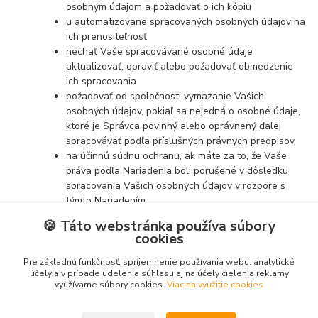
osobným údajom a požadovať o ich kópiu
u automatizovane spracovaných osobných údajov na
ich prenositeľnosť
nechať Vaše spracovávané osobné údaje
aktualizovať, opraviť alebo požadovať obmedzenie
ich spracovania
požadovať od spoločnosti vymazanie Vašich
osobných údajov, pokiaľ sa nejedná o osobné údaje,
ktoré je Správca povinný alebo oprávnený ďalej
spracovávať podľa príslušných právnych predpisov
na účinnú súdnu ochranu, ak máte za to, že Vaše
práva podľa Nariadenia boli porušené v dôsledku
spracovania Vašich osobných údajov v rozpore s
týmto Nariadením
v prípade pochybností o dodržiavaní povinností
🍪 Táto webstránka používa súbory
súvisiacich so spracovaním osobných údajov sa
cookies
obrátiť na Správcu alebo na Úrad na ochranu
osobných údajov
Pre základnú funkčnosť, spríjemnenie používania webu, analytické
účely a v prípade udelenia súhlasu aj na účely cielenia reklamy
využívame súbory cookies.
Viac na využitie cookies