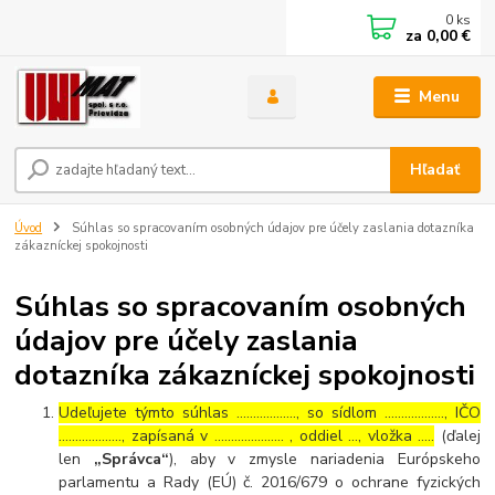
0
ks
za
0,00 €
Menu
Hľadať
Úvod
Súhlas so spracovaním osobných údajov pre účely zaslania dotazníka
zákazníckej spokojnosti
Súhlas so spracovaním osobných
údajov pre účely zaslania
dotazníka zákazníckej spokojnosti
Udeľujete týmto súhlas ……………..., so sídlom ………………, IČO
………………., zapísaná v ………………… , oddiel …, vložka …..
(ďalej
len
„Správca“
), aby v zmysle nariadenia Európskeho
parlamentu a Rady (EÚ) č. 2016/679 o ochrane fyzických