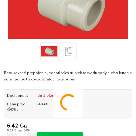
Redukované prepojenie jednotlivých trubiek rozvodu vody alebo kúrenia
so zníženou tlakovou stratou.
celý popis
Dostupnosť
do 1 týždňa
Cena pred
8,03 €
zľavou
6,42 €
/
ks
5,22 €
bez DPH