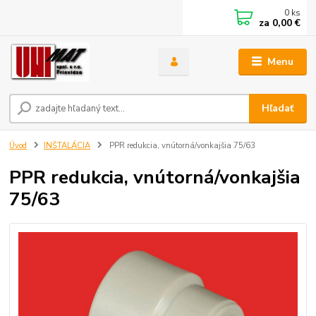
0
ks
za
0,00 €
Menu
Hľadať
Úvod
INŠTALÁCIA
PPR redukcia, vnútorná/vonkajšia 75/63
PPR redukcia, vnútorná/vonkajšia
75/63