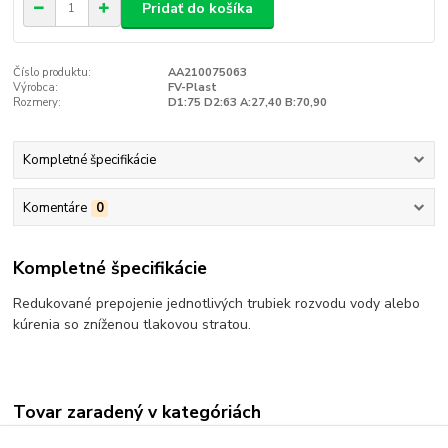
Pridať do košíka
Číslo produktu:
AA210075063
Výrobca:
FV-Plast
Rozmery:
D1:75 D2:63 A:27,40 B:70,90
Kompletné špecifikácie
Komentáre
0
Kompletné špecifikácie
Redukované prepojenie jednotlivých trubiek rozvodu vody alebo
kúrenia so zníženou tlakovou stratou.
Tovar zaradený v kategóriách
INŠTALÁCIA