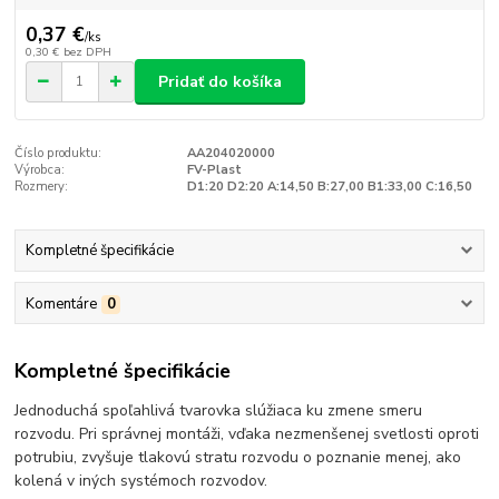
0,37 €
/
ks
0,30 €
bez DPH
Pridať do košíka
Číslo produktu:
AA204020000
Výrobca:
FV-Plast
Rozmery:
D1:20 D2:20 A:14,50 B:27,00 B1:33,00 C:16,50
Kompletné špecifikácie
Komentáre
0
Kompletné špecifikácie
Jednoduchá spoľahlivá tvarovka slúžiaca ku zmene smeru
rozvodu. Pri správnej montáži, vďaka nezmenšenej svetlosti oproti
potrubiu, zvyšuje tlakovú stratu rozvodu o poznanie menej, ako
kolená v iných systémoch rozvodov.