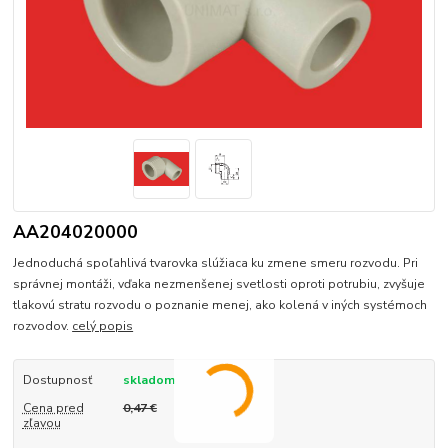
AA204020000
Jednoduchá spoľahlivá tvarovka slúžiaca ku zmene smeru rozvodu. Pri
správnej montáži, vďaka nezmenšenej svetlosti oproti potrubiu, zvyšuje
tlakovú stratu rozvodu o poznanie menej, ako kolená v iných systémoch
rozvodov.
celý popis
Dostupnosť
skladom
Cena pred
0,47 €
zľavou