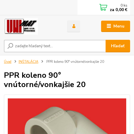
0
ks
za
0,00 €
Menu
Hľadať
Úvod
INŠTALÁCIA
PPR koleno 90° vnútorné/vonkajšie 20
PPR koleno 90°
vnútorné/vonkajšie 20