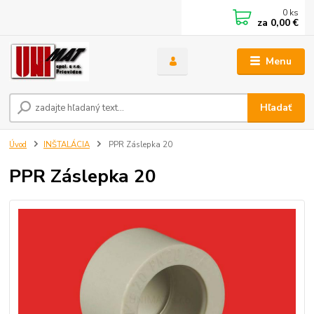
0
ks
za
0,00 €
Menu
Hľadať
Úvod
INŠTALÁCIA
PPR Záslepka 20
PPR Záslepka 20