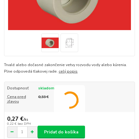
Trvalé alebo dočasné zakončenie vetvy rozvodu vody alebo kúrenia.
Plne odpovedá tlakovej rade.
celý popis
Dostupnosť
skladom
Cena pred
0,33 €
zľavou
0,27 €
/
ks
0,22 €
bez DPH
Pridať do košíka