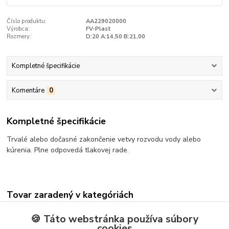
Číslo produktu:
AA229020000
Výrobca:
FV-Plast
Rozmery:
D:20 A:14,50 B:21,00
Kompletné špecifikácie
Komentáre
0
Kompletné špecifikácie
Trvalé alebo dočasné zakončenie vetvy rozvodu vody alebo
kúrenia. Plne odpovedá tlakovej rade.
Tovar zaradený v kategóriách
INŠTALÁCIA
🍪 Táto webstránka používa súbory
cookies
Potrubie a fitinky na vodu