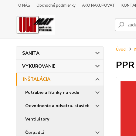
O NÁS
Obchodné podmienky
AKO NAKUPOVAT
KONTA
Úvod
SANITA
PPR 
VYKUROVANIE
INŠTALÁCIA
Potrubie a fitinky na vodu
Odvodnenie a odvetra. stavieb
Ventilátory
Čerpadlá