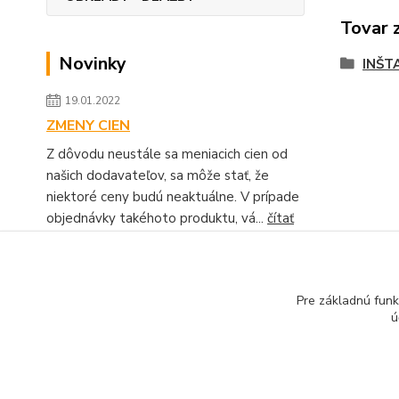
Tovar 
Novinky
INŠT
19.01.2022
ZMENY CIEN
Z dôvodu neustále sa meniacich cien od
našich dodavateľov, sa môže stať, že
niektoré ceny budú neaktuálne. V prípade
objednávky takéhoto produktu, vá...
čítať
celé
Zobraziť všetky novinky
Pre základnú funk
ú