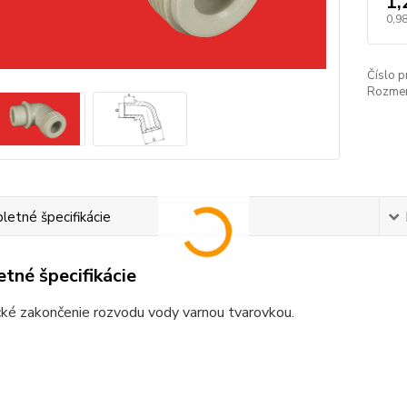
1,
0,98
Číslo p
Rozmer
etné špecifikácie
tné špecifikácie
ké zakončenie rozvodu vody varnou tvarovkou.