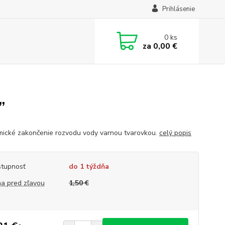
Prihlásenie
0
ks
za
0,00 €
”
ické zakončenie rozvodu vody varnou tvarovkou.
celý popis
tupnosť
do 1 týždňa
a pred zľavou
1,50 €