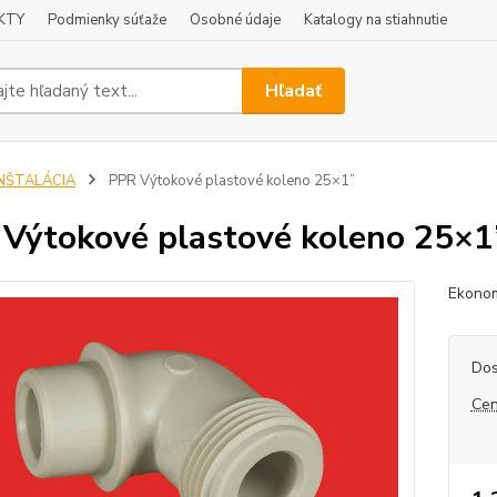
KTY
Podmienky súťaže
Osobné údaje
Katalogy na stiahnutie
Hľadať
INŠTALÁCIA
PPR Výtokové plastové koleno 25×1”
Výtokové plastové koleno 25×1
Ekonom
Dos
Cen