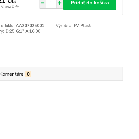
21 €
/
ks
Pridať do košíka
 €
bez DPH
roduktu:
AA207025001
Výrobca:
FV-Plast
y:
D:25 G:1" A:16,00
Komentáre
0