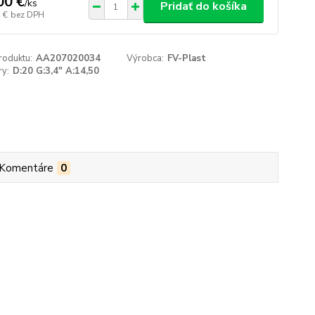
00 €
/
ks
Pridať do košíka
 €
bez DPH
roduktu:
AA207020034
Výrobca:
FV-Plast
y:
D:20 G:3,4" A:14,50
Komentáre
0