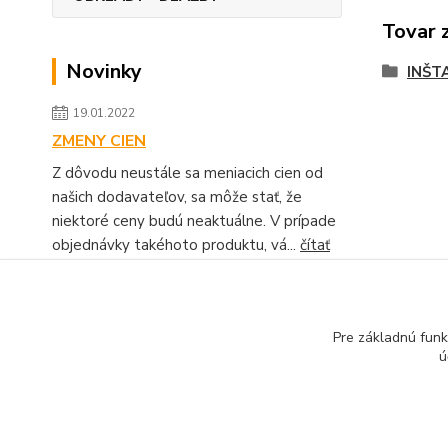
Tovar 
Novinky
INŠT
19.01.2022
ZMENY CIEN
Z dôvodu neustále sa meniacich cien od
našich dodavateľov, sa môže stať, že
niektoré ceny budú neaktuálne. V prípade
objednávky takéhoto produktu, vá...
čítať
celé
Zobraziť všetky novinky
Pre základnú funk
ú