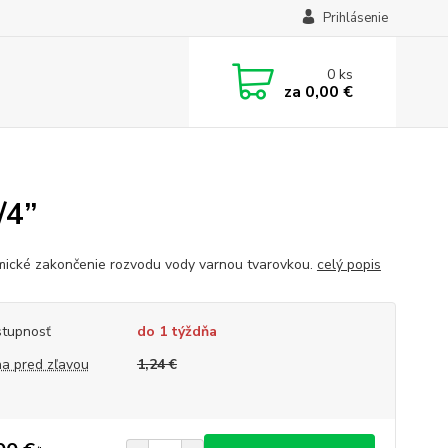
Prihlásenie
0
ks
za
0,00 €
/4”
ické zakončenie rozvodu vody varnou tvarovkou.
celý popis
tupnosť
do 1 týždňa
a pred zľavou
1,24 €