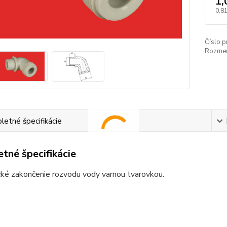
1,
0,81
Číslo p
Rozmer
etné špecifikácie
tné špecifikácie
ké zakončenie rozvodu vody varnou tvarovkou.