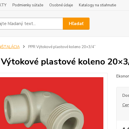
KTY
Podmienky súťaže
Osobné údaje
Katalogy na stiahnutie
Hľadať
INŠTALÁCIA
PPR Výtokové plastové koleno 20×3/4”
Výtokové plastové koleno 20×3
Ekonom
Dos
Cen