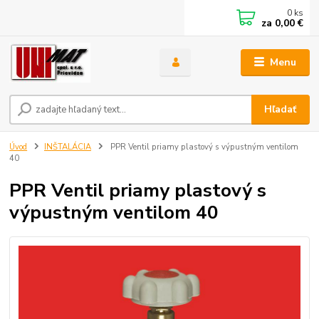
0
ks
za
0,00 €
Menu
Hľadať
Úvod
INŠTALÁCIA
PPR Ventil priamy plastový s výpustným ventilom
40
PPR Ventil priamy plastový s
výpustným ventilom 40