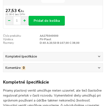
27,53 €
/
ks
22,38 €
bez DPH
Pridať do košíka
Číslo produktu:
AA275040000
Výrobca:
FV-Plast
Rozmery:
D:40 A:20,50 B:107,00 C:38,00
Kompletné špecifikácie
Komentáre
0
Kompletné špecifikácie
Priamy plastový ventil umožňuje nielen uzavrieť, ale tiež čiastočne
regulovať prietok v časti rozvodu. Vymenitelné diely umožňujú pri
správnom používaní a údržbe takmer nekonečnú životnosť.
Výpustný ventil umožňuje vypustenie, či odvzdušněnie uzavretej