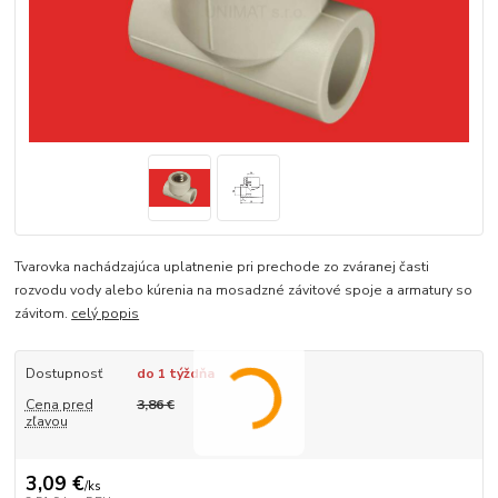
Tvarovka nachádzajúca uplatnenie pri prechode zo zváranej časti
rozvodu vody alebo kúrenia na mosadzné závitové spoje a armatury so
závitom.
celý popis
Dostupnosť
do 1 týždňa
Cena pred
3,86 €
zľavou
3,09 €
/
ks