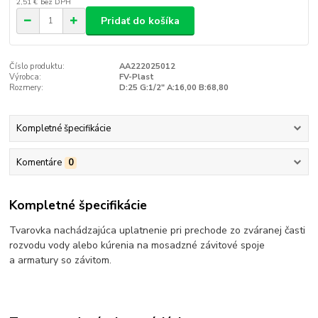
2,51 €
bez DPH
Pridať do košíka
Číslo produktu:
AA222025012
Výrobca:
FV-Plast
Rozmery:
D:25 G:1/2" A:16,00 B:68,80
Kompletné špecifikácie
Komentáre
0
Kompletné špecifikácie
Tvarovka nachádzajúca uplatnenie pri prechode zo zváranej časti
rozvodu vody alebo kúrenia na mosadzné závitové spoje
a armatury so závitom.