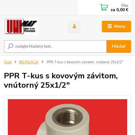
0
ks
za
0,00 €
Menu
Hľadať
Úvod
INŠTALÁCIA
PPR T-kus s kovovým závitom, vnútorný 25x1/2"
PPR T-kus s kovovým závitom,
vnútorný 25x1/2"