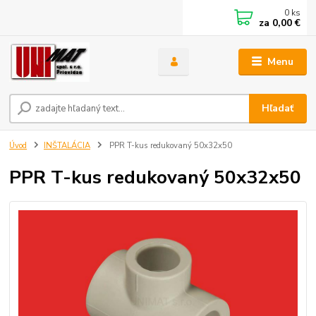
0
ks
za
0,00 €
Menu
Hľadať
Úvod
INŠTALÁCIA
PPR T-kus redukovaný 50x32x50
PPR T-kus redukovaný 50x32x50