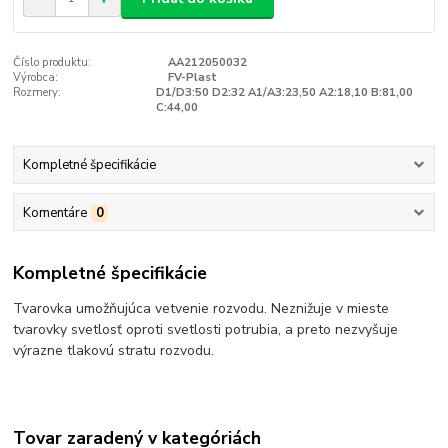
Číslo produktu:
AA212050032
Výrobca:
FV-Plast
Rozmery:
D1/D3:50 D2:32 A1/A3:23,50 A2:18,10 B:81,00
C:44,00
Kompletné špecifikácie
Komentáre
0
Kompletné špecifikácie
Tvarovka umožňujúca vetvenie rozvodu. Neznižuje v mieste
tvarovky svetlosť oproti svetlosti potrubia, a preto nezvyšuje
výrazne tlakovú stratu rozvodu.
Tovar zaradený v kategóriách