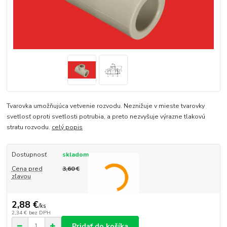
Tvarovka umožňujúca vetvenie rozvodu. Neznižuje v mieste tvarovky
svetlosť oproti svetlosti potrubia, a preto nezvyšuje výrazne tlakovú
stratu rozvodu.
celý popis
Dostupnosť
skladom
Cena pred
3,60 €
zľavou
2,88 €
/
ks
2,34 €
bez DPH
Pridať do košíka