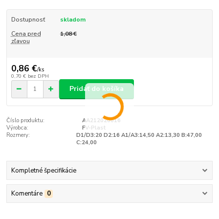
Dostupnosť
skladom
Cena pred
1,08 €
zľavou
0,86 €
/
ks
0,70 €
bez DPH
Pridať do košíka
Číslo produktu:
AA212020016
Výrobca:
FV-Plast
Rozmery:
D1/D3:20 D2:16 A1/A3:14,50 A2:13,30 B:47,00
C:24,00
Kompletné špecifikácie
Komentáre
0