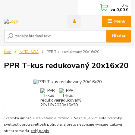
0
ks
za
0,00 €
Menu
Hľadať
Úvod
INŠTALÁCIA
PPR T-kus redukovaný 20x16x20
PPR T-kus redukovaný 20x16x20
Tvarovka umožňujúca vetvenie rozvodu. Neznižuje v mieste tvarovky
svetlosť oproti svetlosti potrubia, a preto nezvyšuje výrazne tlakovú
stratu rozvodu.
celý popis