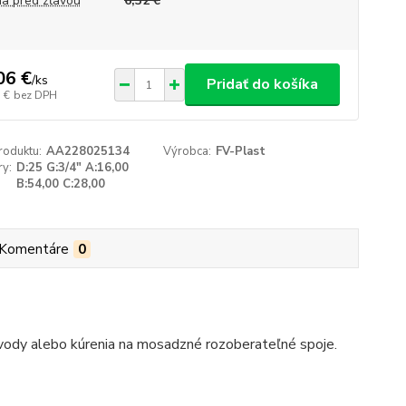
a pred zľavou
6,32 €
06 €
/
ks
Pridať do košíka
 €
bez DPH
roduktu:
AA228025134
Výrobca:
FV-Plast
y:
D:25 G:3/4" A:16,00
B:54,00 C:28,00
Komentáre
0
 vody alebo kúrenia na mosadzné rozoberateľné spoje.