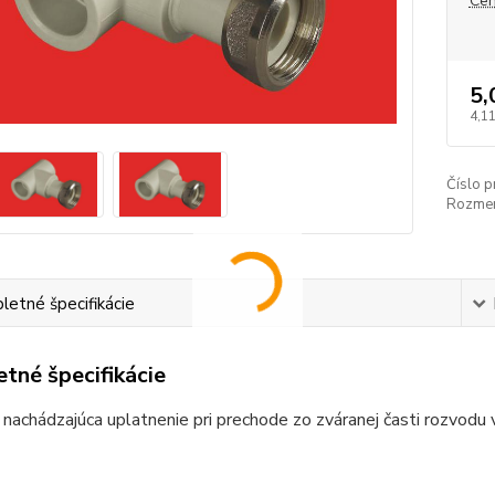
Cen
5,
4,11
Číslo p
Rozmer
etné špecifikácie
tné špecifikácie
nachádzajúca uplatnenie pri prechode zo zváranej časti rozvodu