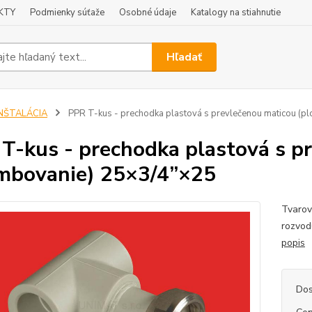
KTY
Podmienky súťaže
Osobné údaje
Katalogy na stiahnutie
Hľadať
INŠTALÁCIA
PPR T-kus - prechodka plastová s prevlečenou maticou (
T-kus - prechodka plastová s p
mbovanie) 25×3/4”×25
Tvarov
rozvod
popis
Dos