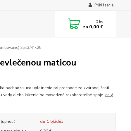
Prihlásenie
0
ks
za
0,00 €
plombovanie) 25×3/4”×25
revlečenou maticou
ka nachádzajúca uplatnenie pri prechode zo zváranej časti
u vody alebo kúrenia na mosadzné rozoberateľné spoje.
celý
tupnosť
do 1 týždňa