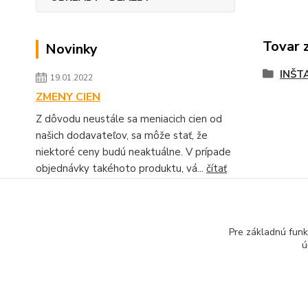
Tovar 
Novinky
INŠT
19.01.2022
ZMENY CIEN
Z dôvodu neustále sa meniacich cien od
našich dodavateľov, sa môže stať, že
niektoré ceny budú neaktuálne. V prípade
objednávky takéhoto produktu, vá...
čítať
celé
Zobraziť všetky novinky
Pre základnú funk
ú