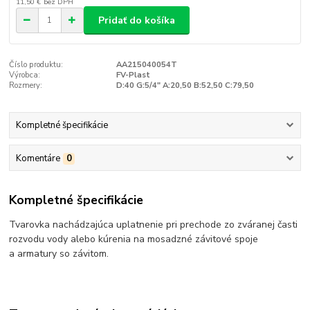
11,50 €
bez DPH
Pridať do košíka
Číslo produktu:
AA215040054T
Výrobca:
FV-Plast
Rozmery:
D:40 G:5/4" A:20,50 B:52,50 C:79,50
Kompletné špecifikácie
Komentáre
0
Kompletné špecifikácie
Tvarovka nachádzajúca uplatnenie pri prechode zo zváranej časti
rozvodu vody alebo kúrenia na mosadzné závitové spoje
a armatury so závitom.