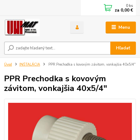
0
ks
za
0,00 €
Menu
Hľadať
Úvod
INŠTALÁCIA
PPR Prechodka s kovovým závitom, vonkajšia 40x5/4"
PPR Prechodka s kovovým
závitom, vonkajšia 40x5/4"