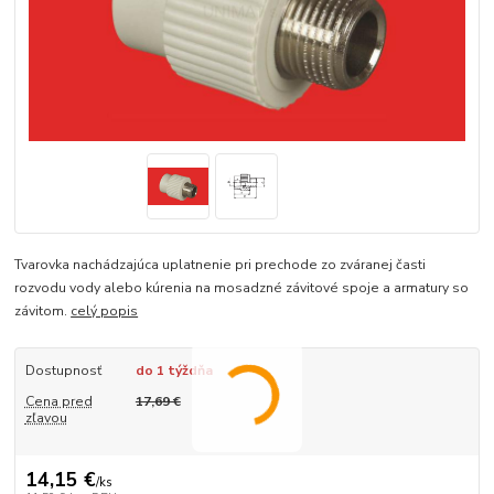
Tvarovka nachádzajúca uplatnenie pri prechode zo zváranej časti
rozvodu vody alebo kúrenia na mosadzné závitové spoje a armatury so
závitom.
celý popis
Dostupnosť
do 1 týždňa
Cena pred
17,69 €
zľavou
14,15 €
/
ks