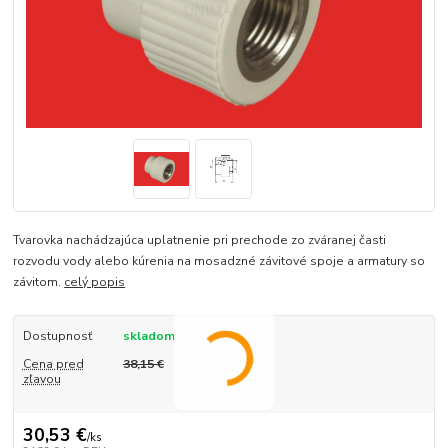
Tvarovka nachádzajúca uplatnenie pri prechode zo zváranej časti
rozvodu vody alebo kúrenia na mosadzné závitové spoje a armatury so
závitom.
celý popis
Dostupnosť
skladom
Cena pred
38,15 €
zľavou
30,53 €
/
ks