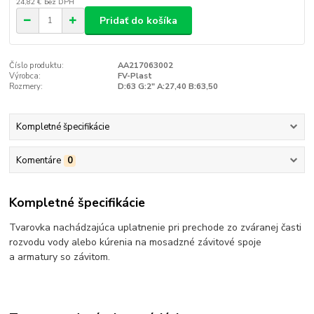
24,82 €
bez DPH
Pridať do košíka
Číslo produktu:
AA217063002
Výrobca:
FV-Plast
Rozmery:
D:63 G:2" A:27,40 B:63,50
Kompletné špecifikácie
Komentáre
0
Kompletné špecifikácie
Tvarovka nachádzajúca uplatnenie pri prechode zo zváranej časti
rozvodu vody alebo kúrenia na mosadzné závitové spoje
a armatury so závitom.