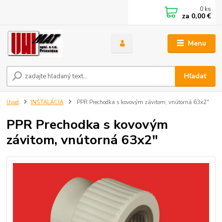
0
ks
za
0,00 €
Menu
Hľadať
Úvod
INŠTALÁCIA
PPR Prechodka s kovovým závitom, vnútorná 63x2"
PPR Prechodka s kovovým
závitom, vnútorná 63x2"