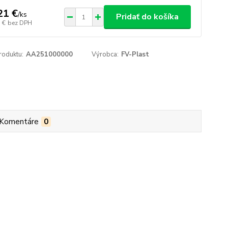
21 €
/
ks
Pridať do košíka
 €
bez DPH
roduktu:
AA251000000
Výrobca:
FV-Plast
Komentáre
0