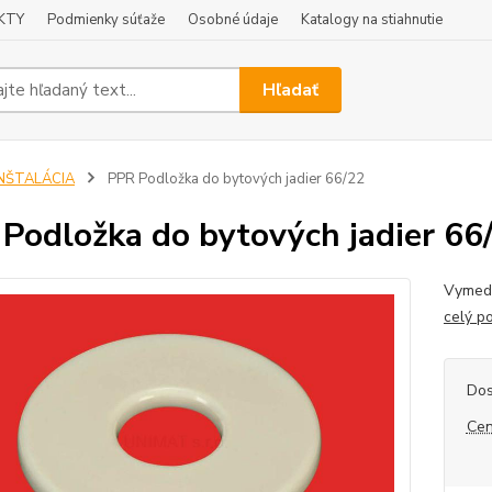
KTY
Podmienky súťaže
Osobné údaje
Katalogy na stiahnutie
Hľadať
INŠTALÁCIA
PPR Podložka do bytových jadier 66/22
Podložka do bytových jadier 66
Vymedz
celý p
Dos
Cen