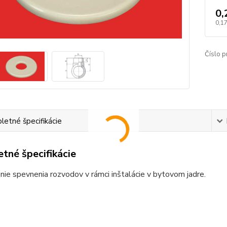
0,
0,17
Číslo p
etné špecifikácie
tné špecifikácie
e spevnenia rozvodov v rámci inštalácie v bytovom jadre.