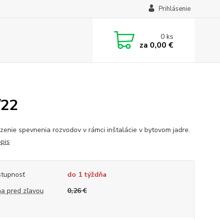
Prihlásenie
0
ks
za
0,00 €
/22
enie spevnenia rozvodov v rámci inštalácie v bytovom jadre.
opis
tupnosť
do 1 týždňa
a pred zľavou
0,26 €