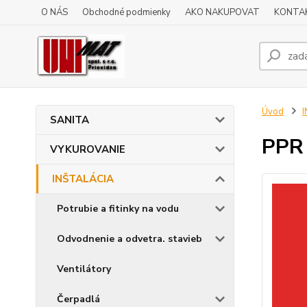
O NÁS
Obchodné podmienky
AKO NAKUPOVAT
KONTA
Úvod
SANITA
PPR 
VYKUROVANIE
INŠTALÁCIA
Potrubie a fitinky na vodu
Odvodnenie a odvetra. stavieb
Ventilátory
Čerpadlá