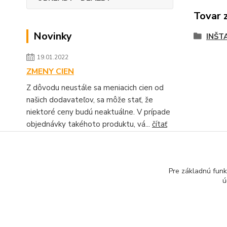
Tovar 
Novinky
INŠT
19.01.2022
ZMENY CIEN
Z dôvodu neustále sa meniacich cien od
našich dodavateľov, sa môže stať, že
niektoré ceny budú neaktuálne. V prípade
objednávky takéhoto produktu, vá...
čítať
celé
Zobraziť všetky novinky
Pre základnú funk
ú