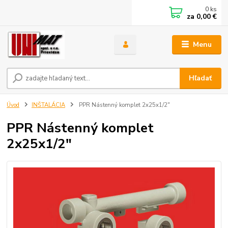
0
ks
za
0,00 €
Menu
Hľadať
Úvod
INŠTALÁCIA
PPR Nástenný komplet 2x25x1/2"
PPR Nástenný komplet
2x25x1/2"