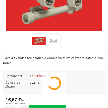
Tvarovka vhodná pre osadenie vodovodných zmiešavacich batériíe.
celý
popis
Dostupnosť
do 1 týždňa
Cena pred
20,84 €
zľavou
16,67 €
/
ks
13,55 €
bez DPH