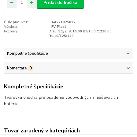
Pridať do košíka
Číslo produktu:
AA221025012
Výrobca:
FV-Plast
Rozmery:
D:25 G:1/2" A:16,00 B:51,00 C:230,00
R:110/125/140
Kompletné špecifikácie
Komentáre
0
Kompletné špecifikácie
Tvarovka vhodná pre osadenie vodovodných zmiešavacich
batériíe.
Tovar zaradený v kategóriách