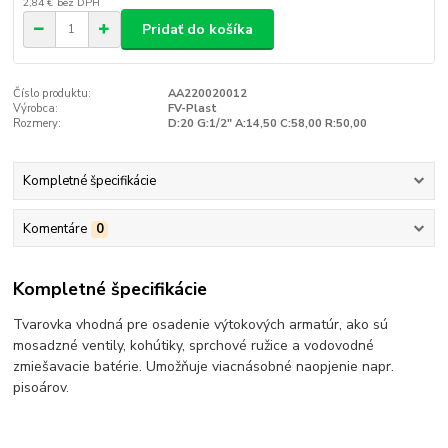
2,84 €
bez DPH
Pridať do košíka
Číslo produktu:
AA220020012
Výrobca:
FV-Plast
Rozmery:
D:20 G:1/2" A:14,50 C:58,00 R:50,00
Kompletné špecifikácie
Komentáre
0
Kompletné špecifikácie
Tvarovka vhodná pre osadenie výtokových armatúr, ako sú
mosadzné ventily, kohútiky, sprchové ružice a vodovodné
zmiešavacie batérie. Umožňuje viacnásobné naopjenie napr.
pisoárov.