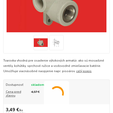
Tvarovka vhodná pre osadenie výtokových armatúr, ako sú mosadzné
ventily, kohútiky, sprchové ružice a vodovodné zmiešavacie batérie.
Umožňuje viacnásobné naopjenie napr. pisoárov.
celý popis
Dostupnosť
skladom
Cena pred
4,37 €
zľavou
3,49 €
/
ks