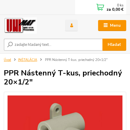
0
ks
za
0,00 €
Menu
Hľadať
Úvod
INŠTALÁCIA
PPR Nástenný T-kus, priechodný 20×1/2"
PPR Nástenný T-kus, priechodný
20×1/2"