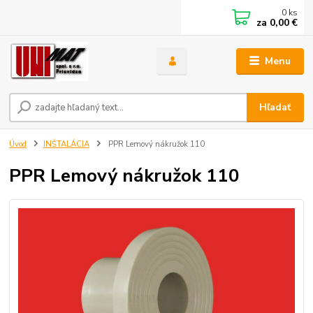
0
ks
za
0,00 €
Menu
Hľadať
Úvod
INŠTALÁCIA
PPR Lemový nákružok 110
PPR Lemový nákružok 110