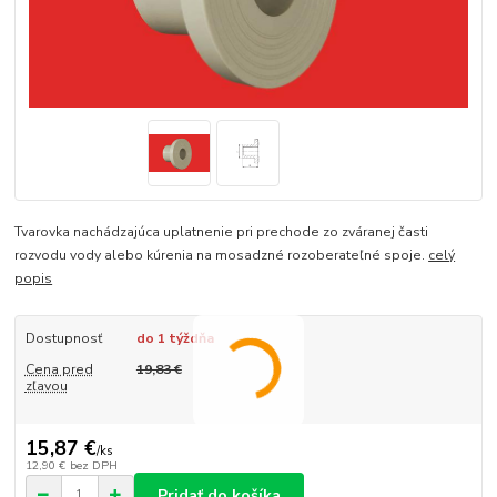
Tvarovka nachádzajúca uplatnenie pri prechode zo zváranej časti
rozvodu vody alebo kúrenia na mosadzné rozoberateľné spoje.
celý
popis
Dostupnosť
do 1 týždňa
Cena pred
19,83 €
zľavou
15,87 €
/
ks
12,90 €
bez DPH
Pridať do košíka