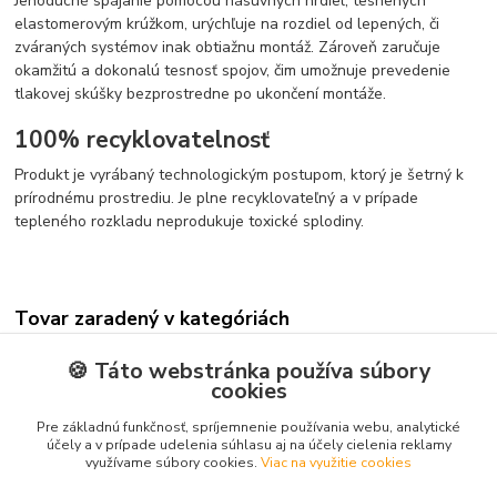
Jenoduché spájanie pomocou násuvných hrdiel, tesnených
elastomerovým krúžkom, urýchľuje na rozdiel od lepených, či
zváraných systémov inak obtiažnu montáž. Zároveň zaručuje
okamžitú a dokonalú tesnosť spojov, čim umožnuje prevedenie
tlakovej skúšky bezprostredne po ukončení montáže.
100% recyklovatelnosť
Produkt je vyrábaný technologickým postupom, ktorý je šetrný k
prírodnému prostrediu. Je plne recyklovateľný a v prípade
tepleného rozkladu neprodukuje toxické splodiny.
Tovar zaradený v kategóriách
INŠTALÁCIA
🍪 Táto webstránka používa súbory
cookies
Potrubie a fitinky na vodu
HT systém - trubky a tvarovky
Pre základnú funkčnosť, spríjemnenie používania webu, analytické
účely a v prípade udelenia súhlasu aj na účely cielenia reklamy
Trubky
využívame súbory cookies.
Viac na využitie cookies