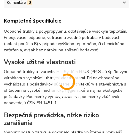
Komentáre
0
Kompletné špecifikácie
Odpadné trubky z polypropylenu, odolávajúce vysokým teplotám.
Pripojovacie, odpadné, vetracie a zvodné potrubia v budovách
(oblasť použitia B) v prípade vyššieho teplotného, či chemického
zaťaženia, avšak bez nároku na zníženú horľavosť.
Vysoké užitné vlastnosti
Odpadné trubky a tvarovky HT-Systém PLUS (PP)® sú špičkovým
výrobkom s vysokými užitnými vlastnosťami. Pri navrhovaní sa
vychádzalo z požiadavkov súčasnej architektúry a stavebníctva s
ohľadom na vysoké mechanický, hygienické a najmä ekologické
požiadavky. Podmienky výroby, rozmery i podmienky zkúšovok
odpovedajú ČSN EN 1451-1.
Bezpečná prevádzka, nízke riziko
zanášania
Výrobný postup zaručuje dokonalo hladký vnútorný aj vonkajší