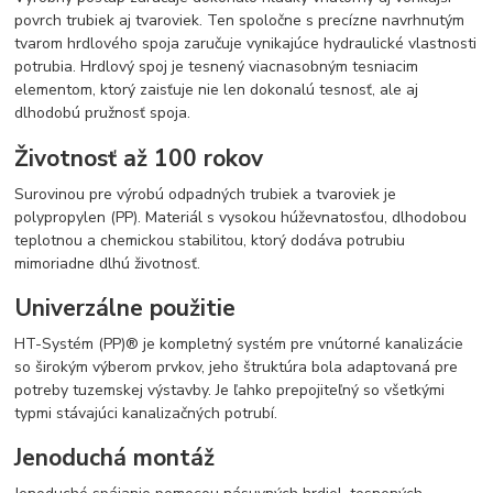
povrch trubiek aj tvaroviek. Ten spoločne s precízne navrhnutým
tvarom hrdlového spoja zaručuje vynikajúce hydraulické vlastnosti
potrubia. Hrdlový spoj je tesnený viacnasobným tesniacim
elementom, ktorý zaisťuje nie len dokonalú tesnosť, ale aj
dlhodobú pružnosť spoja.
Životnosť až 100 rokov
Surovinou pre výrobú odpadných trubiek a tvaroviek je
polypropylen (PP). Materiál s vysokou húževnatosťou, dlhodobou
teplotnou a chemickou stabilitou, ktorý dodáva potrubiu
mimoriadne dlhú životnosť.
Univerzálne použitie
HT-Systém (PP)® je kompletný systém pre vnútorné kanalizácie
so širokým výberom prvkov, jeho štruktúra bola adaptovaná pre
potreby tuzemskej výstavby. Je ľahko prepojiteľný so všetkými
typmi stávajúci kanalizačných potrubí.
Jenoduchá montáž