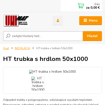
0
ks
za
0,00 €
Menu
Hľadať
Úvod
INŠTALÁCIA
HT trubka s hrdlom 50x1000
HT trubka s hrdlom 50x1000
Odpadné trubky z polypropylenu, odolávajúce vysokým teplotám.
Pripojovacie, odpadné, vetracie a zvodné potrubia v budovách (oblasť