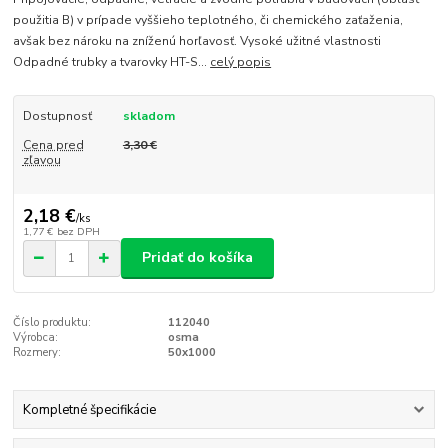
použitia B) v prípade vyššieho teplotného, či chemického zaťaženia,
avšak bez nároku na zníženú horľavosť. Vysoké užitné vlastnosti
Odpadné trubky a tvarovky HT-S...
celý popis
Dostupnosť
skladom
Cena pred
3,30 €
zľavou
2,18 €
/
ks
1,77 €
bez DPH
Pridať do košíka
Číslo produktu:
112040
Výrobca:
osma
Rozmery:
50x1000
Kompletné špecifikácie