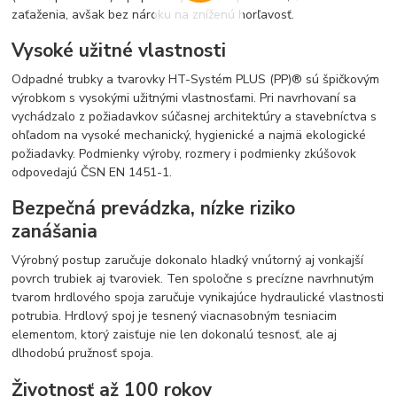
zaťaženia, avšak bez nároku na zníženú horľavosť.
Vysoké užitné vlastnosti
Odpadné trubky a tvarovky HT-Systém PLUS (PP)® sú špičkovým
výrobkom s vysokými užitnými vlastnosťami. Pri navrhovaní sa
vychádzalo z požiadavkov súčasnej architektúry a stavebníctva s
ohľadom na vysoké mechanický, hygienické a najmä ekologické
požiadavky. Podmienky výroby, rozmery i podmienky zkúšovok
odpovedajú ČSN EN 1451-1.
Bezpečná prevádzka, nízke riziko
zanášania
Výrobný postup zaručuje dokonalo hladký vnútorný aj vonkajší
povrch trubiek aj tvaroviek. Ten spoločne s precízne navrhnutým
tvarom hrdlového spoja zaručuje vynikajúce hydraulické vlastnosti
potrubia. Hrdlový spoj je tesnený viacnasobným tesniacim
elementom, ktorý zaisťuje nie len dokonalú tesnosť, ale aj
dlhodobú pružnosť spoja.
Životnosť až 100 rokov