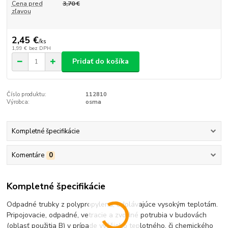
Cena pred
3,70 €
zľavou
2,45 €
/
ks
1,99 €
bez DPH
Pridať do košíka
Číslo produktu:
112810
Výrobca:
osma
Kompletné špecifikácie
Komentáre
0
Kompletné špecifikácie
Odpadné trubky z polypropylenu, odolávajúce vysokým teplotám.
Pripojovacie, odpadné, vetracie a zvodné potrubia v budovách
(oblasť použitia B) v prípade vyššieho teplotného, či chemického