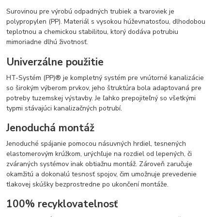
Surovinou pre výrobú odpadných trubiek a tvaroviek je
polypropylen (PP). Materiál s vysokou húževnatosťou, dlhodobou
teplotnou a chemickou stabilitou, ktorý dodáva potrubiu
mimoriadne dlhú životnosť.
Univerzálne použitie
HT-Systém (PP)® je kompletný systém pre vnútorné kanalizácie
so širokým výberom prvkov, jeho štruktúra bola adaptovaná pre
potreby tuzemskej výstavby. Je ľahko prepojiteľný so všetkými
typmi stávajúci kanalizačných potrubí.
Jenoduchá montáž
Jenoduché spájanie pomocou násuvných hrdiel, tesnených
elastomerovým krúžkom, urýchľuje na rozdiel od lepených, či
zváraných systémov inak obtiažnu montáž. Zároveň zaručuje
okamžitú a dokonalú tesnosť spojov, čim umožnuje prevedenie
tlakovej skúšky bezprostredne po ukončení montáže.
100% recyklovatelnosť