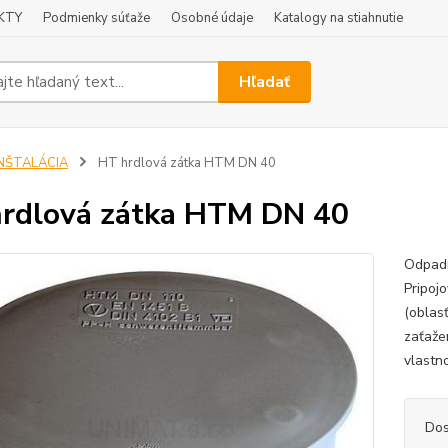
KTY
Podmienky súťaže
Osobné údaje
Katalogy na stiahnutie
Hľadať
INŠTALÁCIA
HT hrdlová zátka HTM DN 40
rdlová zátka HTM DN 40
Odpadn
Pripoj
(oblas
zaťaže
vlastn
Dos