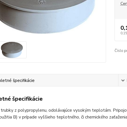
Cen
0,
0,15
Číslo p
etné špecifikácie
tné špecifikácie
rubky z polypropylenu, odolávajúce vysokým teplotám. Pripojov
oužitia B) v prípade vyššieho teplotného, či chemického zaťaženia