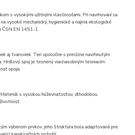
 s vysokými užitnými vlastnosťami. Pri navrhovaní sa
 na vysoké mechanický, hygienické a najmä ekologické
jú ČSN EN 1451-1.
iek aj tvaroviek. Ten spoločne s precízne navrhnutým
ia. Hrdlový spoj je tesnený viacnasobným tesniacim
osť spoja.
. Materiál s vysokou húževnatosťou, dlhodobou
životnosť.
ým výberom prvkov, jeho štruktúra bola adaptovaná pre
júci kanalizačných potrubí.