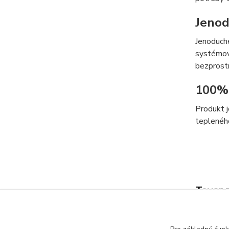
Jenod
Jenoduché
systémov 
bezprost
100% 
Produkt j
tepleného
Tovar 
INŠT