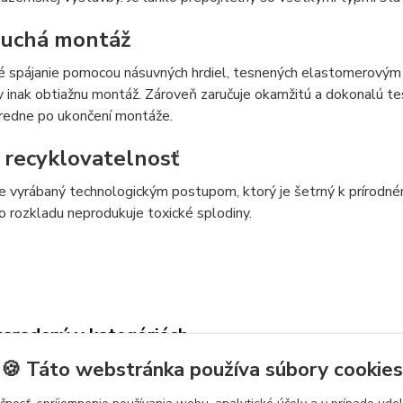
uchá montáž
 spájanie pomocou násuvných hrdiel, tesnených elastomerovým kr
inak obtiažnu montáž. Zároveň zaručuje okamžitú a dokonalú te
redne po ukončení montáže.
recyklovatelnosť
e vyrábaný technologickým postupom, ktorý je šetrný k prírodném
 rozkladu neprodukuje toxické splodiny.
zaradený v kategóriách
🍪 Táto webstránka používa súbory cookies
ALÁCIA
Potrubie a fitinky na vodu
HT s
tvar