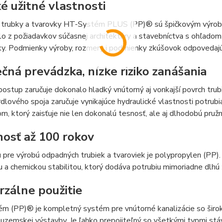
é užitné vlastnosti
trubky a tvarovky HT-Systém PLUS (PP)® sú špičkovým výrobkom
o z požiadavkov súčasnej architektúry a stavebníctva s ohľadom
ky. Podmienky výroby, rozmery i podmienky zkúšovok odpoveda
čná prevádzka, nízke riziko zanášania
ostup zaručuje dokonalo hladký vnútorný aj vonkajší povrch trub
dlového spoja zaručuje vynikajúce hydraulické vlastnosti potrub
, ktorý zaisťuje nie len dokonalú tesnosť, ale aj dlhodobú pružn
nosť až 100 rokov
 pre výrobú odpadných trubiek a tvaroviek je polypropylen (PP)
 a chemickou stabilitou, ktorý dodáva potrubiu mimoriadne dlhú 
rzálne použitie
m (PP)® je kompletný systém pre vnútorné kanalizácie so širok
uzemskej výstavby. Je ľahko prepojiteľný so všetkými typmi stáva