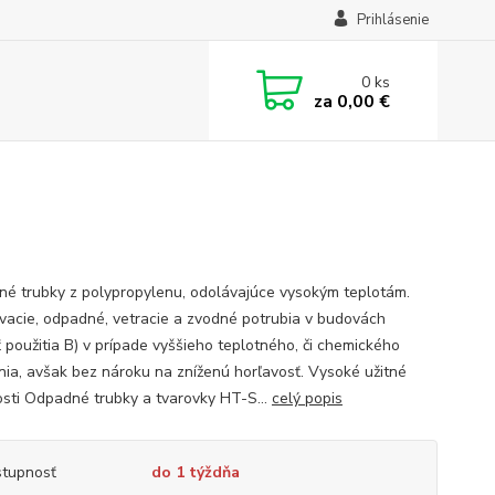
Prihlásenie
0
ks
za
0,00 €
é trubky z polypropylenu, odolávajúce vysokým teplotám.
ovacie, odpadné, vetracie a zvodné potrubia v budovách
ť použitia B) v prípade vyššieho teplotného, či chemického
nia, avšak bez nároku na zníženú horľavosť. Vysoké užitné
osti Odpadné trubky a tvarovky HT-S...
celý popis
tupnosť
do 1 týždňa