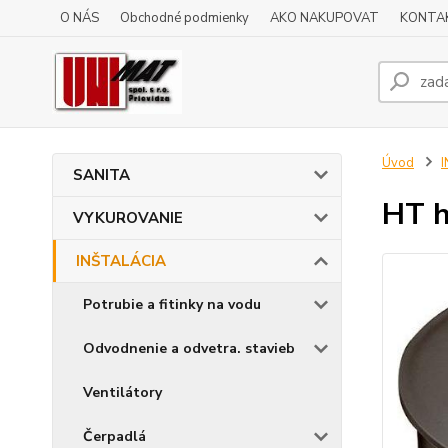
O NÁS
Obchodné podmienky
AKO NAKUPOVAT
KONTA
Úvod
SANITA
HT h
VYKUROVANIE
INŠTALÁCIA
Potrubie a fitinky na vodu
Odvodnenie a odvetra. stavieb
Ventilátory
Čerpadlá