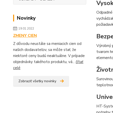
Vysok
Odpadné 
Novinky
vychádzal
požiadav
19.01.2022
Bezpe
ZMENY CIEN
Z dôvodu neustále sa meniacich cien od
Výrobný p
našich dodavateľov, sa môže stať, že
tvarom hr
niektoré ceny budú neaktuálne. V prípade
elementom
objednávky takéhoto produktu, vá...
čítať
celé
Život
Surovinou
Zobraziť všetky novinky
teplotnou
Unive
HT-Systé
potreby t