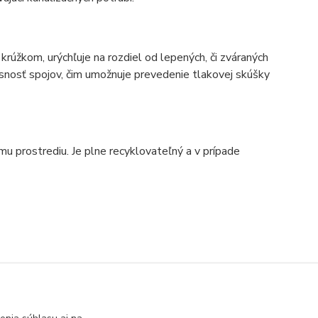
úžkom, urýchľuje na rozdiel od lepených, či zváraných
snosť spojov, čim umožnuje prevedenie tlakovej skúšky
u prostrediu. Je plne recyklovateľný a v prípade
ystém - trubky a
Tvarovky
ovky