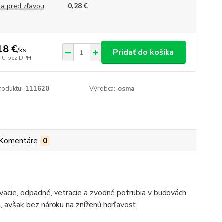
a pred zľavou
0,28 €
18 €
/
ks
Pridať do košíka
 €
bez DPH
roduktu:
111620
Výrobca:
osma
Komentáre
0
acie, odpadné, vetracie a zvodné potrubia v budovách
, avšak bez nároku na zníženú horľavosť.